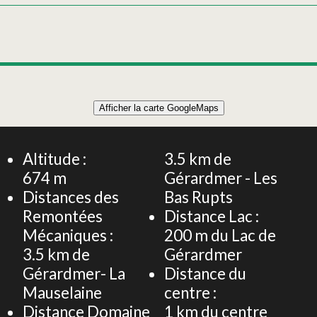
Afficher la carte GoogleMaps
Altitude :
3.5
km de
674
m
Gérardmer - Les
Distances des
Bas Rupts
Remontées
Distance Lac :
Mécaniques :
200
m du Lac de
3.5
km de
Gérardmer
Gérardmer- La
Distance du
Mauselaine
centre :
Distance Domaine
1
km du centre