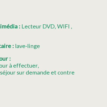
timédia
:
Lecteur DVD
WIFI
taire
:
lave-linge
jour
:
our à effectuer
 séjour sur demande et contre