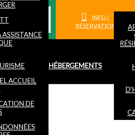
RGER
S HAUTES-
INFO /
TT
RÉSERVATION
A
À ASSISTANCE
QUE
RÉS
URISME
HÉBERGEMENTS
EL ACCUEIL
O
D'
S
CATION DE
S
C
NDONNÉES
RES