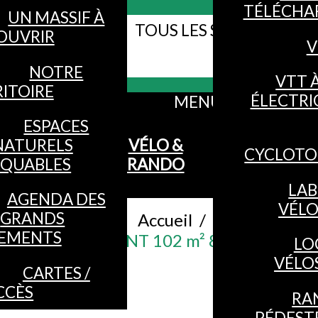
TÉLÉCHA
UN MASSIF À
TOUS LES SITES WEB DE
OUVRIR
V
Webcams
VOSGES
NOTRE
VTT 
ITOIRE
ÉLECTRI
MENU
ESPACES
NATURELS
VÉLO &
CYCLOTO
QUABLES
RANDO
LAB
AGENDA DES
VÉL
GRANDS
Accueil
/
EMENTS
APPARTEMENT 102 m² 8 PERSONNE
LO
VÉLO
CARTES /
CCÈS
RA
PÉDEST