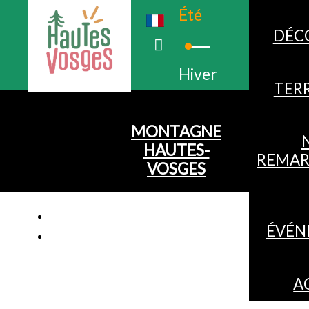
Été
DÉC
Hiver
TERR
MONTAGNE
HAUTES-
REMAR
VOSGES
ÉVÉN
A