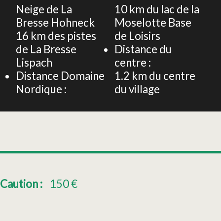
Neige de La
10
km du lac de la
Bresse Hohneck
Moselotte Base
16
km des pistes
de Loisirs
de La Bresse
Distance du
Lispach
centre :
Distance Domaine
1.2
km du centre
Nordique :
du village
Caution :
150
€