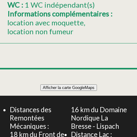
WC
:
1
WC indépendant(s)
Informations complémentaires
:
location avec moquette
location non fumeur
Leaflet
|
©
OpenStreetMap
Afficher la carte GoogleMaps
+
Appartement 5 personnes - 60m² - Le Mélèze
−
Distances des
16
km du Domaine
Remontées
Nordique La
Mécaniques :
Bresse - Lispach
18
km du Front de
Distance Lac :