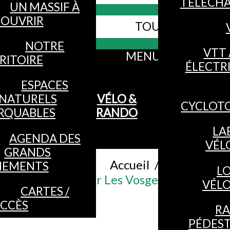
TÉLÉCH
UN MASSIF À
OUVRIR
TOUS LES SITES
Webcams
NOTRE
VTT 
MENU
RITOIRE
ÉLECTR
ESPACES
NATURELS
VÉLO &
CYCLOT
RQUABLES
RANDO
LA
AGENDA DES
VÉL
GRANDS
Accueil
/
NEMENTS
L
Calendrier Les Vosges vues du ciel
VÉL
CARTES /
CCÈS
R
PÉDES