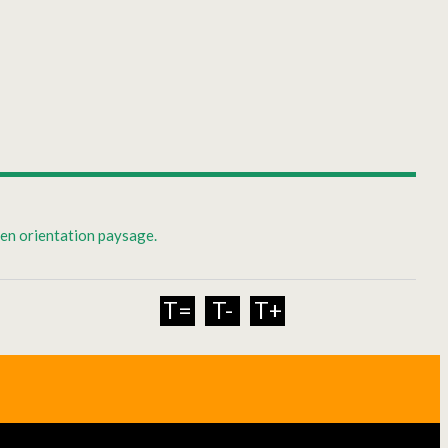
 en orientation paysage.
T=
T-
T+