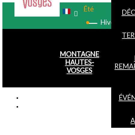
Été
DÉC
Hiver
TER
MONTAGNE
HAUTES-
REMA
VOSGES
ÉVÉ
A