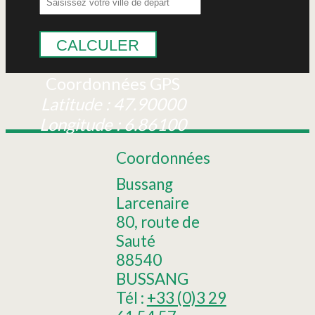
CALCULER
Coordonnées GPS
Latitude : 47.90000
Longitude : 6.86100
Coordonnées
Bussang
Larcenaire
80, route de
Sauté
88540
BUSSANG
Tél :
+33 (0)3 29