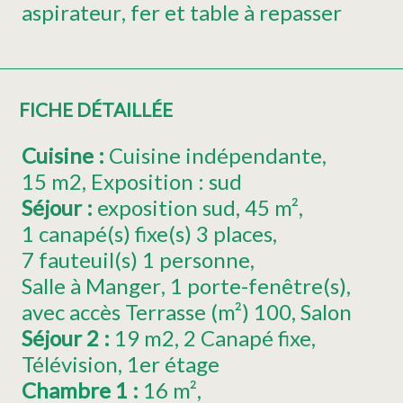
aspirateur
fer et table à repasser
FICHE DÉTAILLÉE
Cuisine
:
Cuisine indépendante
15
m2
Exposition :
sud
Séjour
:
exposition
sud
45
m²
1
canapé(s) fixe(s) 3 places
7
fauteuil(s) 1 personne
Salle à Manger
1
porte-fenêtre(s)
avec accès Terrasse (m²)
100
Salon
Séjour 2
:
19
m2
2
Canapé fixe
Télévision
1er
étage
Chambre 1
:
16
m²