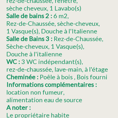
rez-de-chaussée
fenêtre
sèche cheveux
1
Lavabo(s)
Salle de bains 2
:
6
m2
Rez-de-Chaussée
sèche-cheveux
1
Vasque(s)
Douche à l'Italienne
Salle de Bains 3
:
Rez-de-Chaussée
Sèche-cheveux
1
Vasque(s)
Douche à l'italienne
WC
:
3
WC indépendant(s)
rez-de-chaussée
lave-main
à l'étage
Cheminée
:
Poêle à bois
Bois fourni
Informations complémentaires
:
location non fumeur
alimentation eau de source
A noter
:
Le propriétaire habite