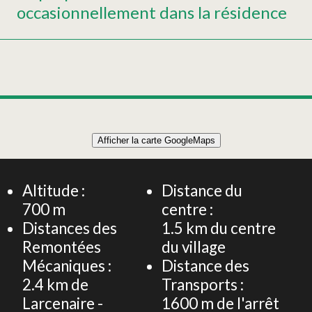
occasionnellement dans la résidence
Leaflet
|
©
OpenStreetMap
Afficher la carte GoogleMaps
+
Ferme vosgienne entièrement rénovée pour 10
personnes - La Ferme d'autrefois
−
Altitude :
Distance du
700
m
centre :
Distances des
1.5
km du centre
Remontées
du village
Mécaniques :
Distance des
2.4
km de
Transports :
Larcenaire -
1600
m de l'arrêt