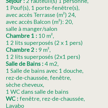
Séjour
:
2
fauteuil(s) 1 personne
1
Pouf(s)
1
porte-fenêtre(s)
avec accès Terrasse (m²)
24
avec accès Balcon (m²):
20
salle à manger/salon
Chambre 1
:
10
m²
1
2 lits superposés (2 x 1 pers)
Chambre 2
:
9
m²
1
2 lits superposés (2x1 pers)
Salle de Bains
:
4
m2
1 Salle de bains avec 1 douche
rez-de-chaussée
fenêtre
sèche cheveux
1 WC dans salle de bains
WC
:
fenêtre
rez-de-chaussée
Lavabo