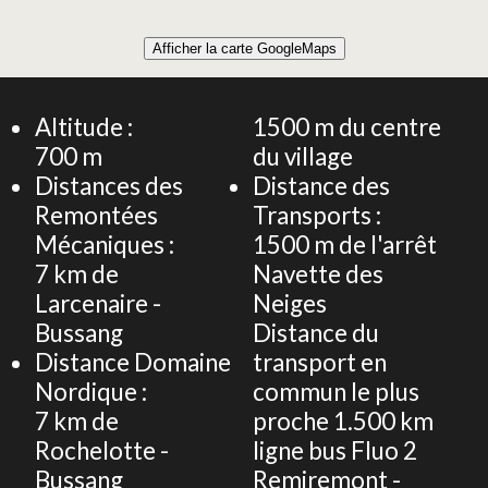
Leaflet
|
©
OpenStreetMap
Afficher la carte GoogleMaps
+
CHALET 5 PERSONNES
−
Altitude :
1500
m du centre
700
m
du village
Distances des
Distance des
Remontées
Transports :
Mécaniques :
1500
m de l'arrêt
7
km de
Navette des
Larcenaire -
Neiges
Bussang
Distance du
Distance Domaine
transport en
Nordique :
commun le plus
7
km de
proche
1.500 km
Rochelotte -
ligne bus Fluo 2
Bussang
Remiremont -