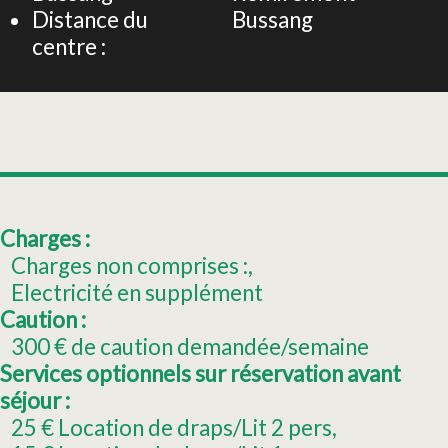
Distance du
Bussang
centre :
Charges :
Charges non comprises :
Electricité en supplément
Caution :
300
€ de caution demandée/semaine
Services optionnels sur réservation avant
séjour :
25
€ Location de draps/Lit 2 pers