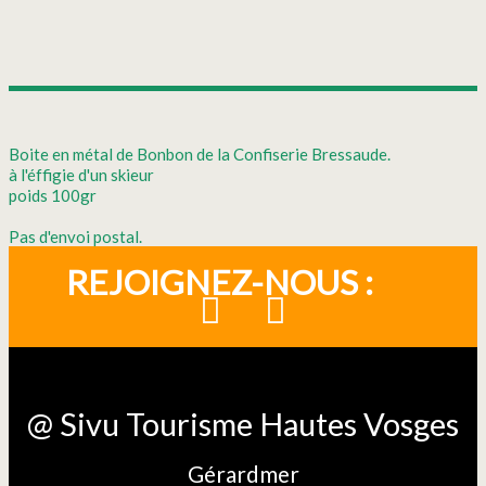
Boite en métal de Bonbon de la Confiserie Bressaude.
à l'éffigie d'un skieur
poids 100gr
Pas d'envoi postal.
REJOIGNEZ-NOUS :
@ Sivu Tourisme Hautes Vosges
Gérardmer