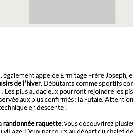
, également appelée Ermitage Frère Joseph, es
isirs de l'hiver
. Débutants comme sportifs con
 ! Les plus audacieux pourront rejoindre les p
réservée aux plus confirmés : la Futaie. Attentio
echnique en descente !
la
randonnée raquette
, vous découvrirez plusie
u village. Deux parcours au départ du chalet de