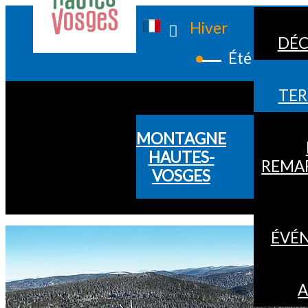
Hiver
DÉC
Été
TER
MONTAGNE
HAUTES-
REMA
VOSGES
ÉVÉ
A