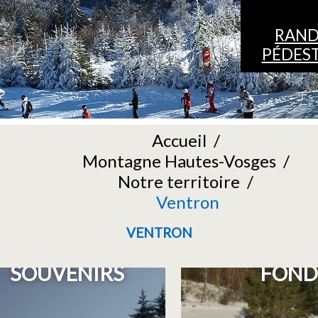
RAN
PÉDES
Accueil
/
Montagne Hautes-Vosges
/
Notre territoire
/
Ventron
VENTRON
E MONTAGNE DE
3 CIRCUITS D
SOUVENIRS
FOND