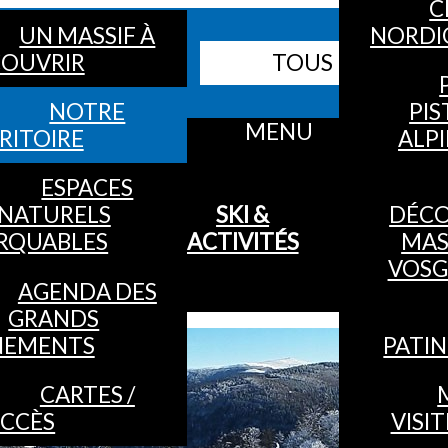
C
UN MASSIF À
NORDI
Webcams
OUVRIR
TOUS LES SITES
Bulletin neige
NOTRE
PIS
MENU
RITOIRE
ALP
ESPACES
NATURELS
SKI &
DÉC
RQUABLES
ACTIVITÉS
MAS
VOSG
AGENDA DES
GRANDS
NEMENTS
PATIN
CARTES /
CCÈS
VISIT