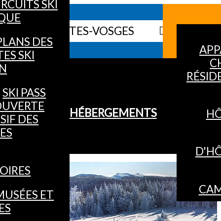
IRCUITS SKI
QUE
 WEB DES HAUTES-VOSGES
INFO
PLANS DES
APP
TES SKI
C
IN
RÉSID
SKI PASS
OUVERTE
HÉBERGEMENTS
HÔ
SIF DES
ES
D'H
OIRES
CAM
MUSÉES ET
ES