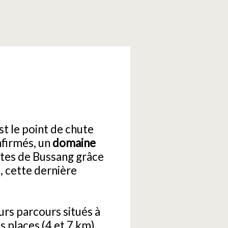
t le point de chute
firmés, un
domaine
istes de Bussang grâce
n, cette dernière
urs parcours situés à
s places (4 et 7 km)