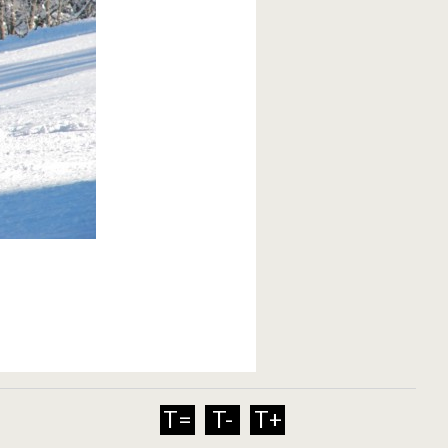
T=
T-
T+