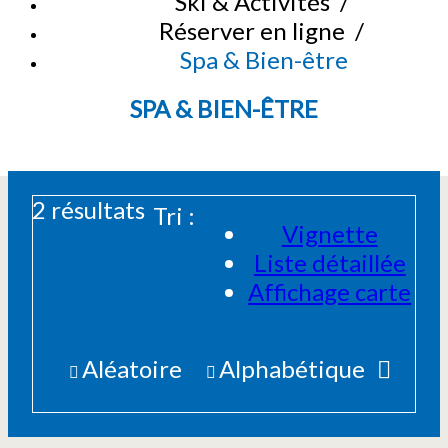
Ski & Activités
/
Réserver en ligne
/
Spa & Bien-être
SPA & BIEN-ÊTRE
2
résultats
Tri :
Vignette
Liste détaillée
Affichage carte
Aléatoire
Alphabétique