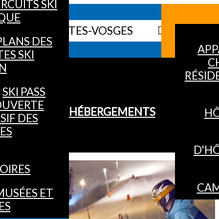
IRCUITS SKI
QUE
 WEB DES HAUTES-VOSGES
INFO
PLANS DES
APP
TES SKI
C
IN
RÉSID
SKI PASS
OUVERTE
HÉBERGEMENTS
HÔ
SIF DES
ES
D'H
OIRES
CAM
MUSÉES ET
ES