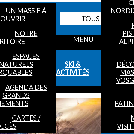
C
UN MASSIF À
NORDI
Webcams
OUVRIR
TOUS LES SITES
Bulletin neige
NOTRE
PIS
MENU
RITOIRE
ALP
ESPACES
NATURELS
SKI &
DÉC
RQUABLES
ACTIVITÉS
MAS
VOSG
AGENDA DES
GRANDS
NEMENTS
PATIN
CARTES /
CCÈS
VISIT