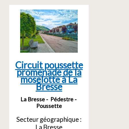
Circuit poussette
promenade de la
moselotte à La
Bresse
La Bresse
Pédestre
Poussette
Secteur géographique :
La Bresse