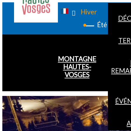
Hiver
DÉC
Été
TER
MONTAGNE
HAUTES-
REMA
VOSGES
ÉVÉ
A