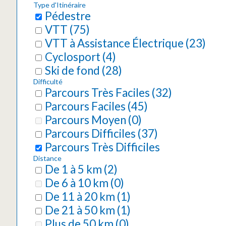
Type d'Itinéraire
Pédestre
VTT
(
75
)
VTT à Assistance Électrique
(
23
)
Cyclosport
(
4
)
Ski de fond
(
28
)
Difficulté
Parcours Très Faciles
(
32
)
Parcours Faciles
(
45
)
Parcours Moyen
(
0
)
Parcours Difficiles
(
37
)
Parcours Très Difficiles
Distance
De 1 à 5 km
(
2
)
De 6 à 10 km
(
0
)
De 11 à 20 km
(
1
)
De 21 à 50 km
(
1
)
Plus de 50 km
(
0
)