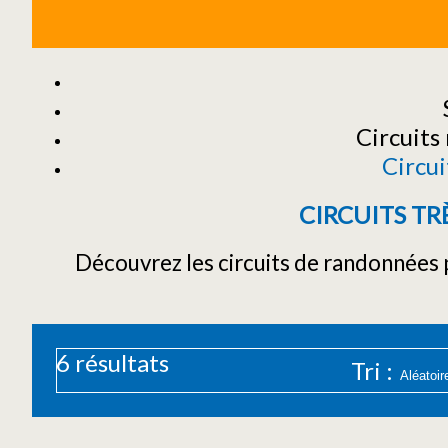
Circuits
Circuit
CIRCUITS TRÈ
Découvrez les circuits de randonnées p
6
résultats
Tri :