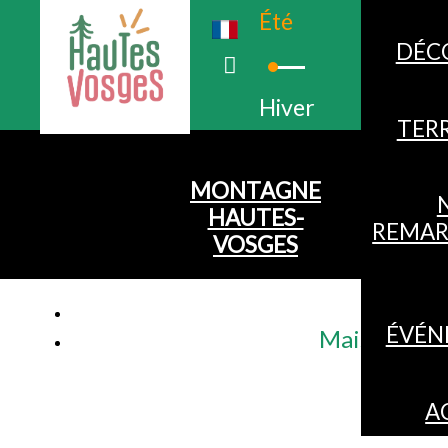
Été
DÉC
Hiver
TERR
MONTAGNE
HAUTES-
REMAR
VOSGES
ÉVÉN
Maison 6 per
A