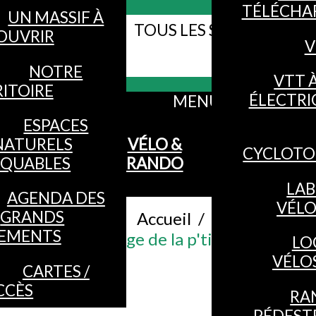
TÉLÉCHA
UN MASSIF À
TOUS LES SITES WEB DE
OUVRIR
V
Webcams
VOSGES
NOTRE
VTT 
ITOIRE
ÉLECTRI
MENU
ESPACES
NATURELS
VÉLO &
CYCLOTO
QUABLES
RANDO
LAB
AGENDA DES
VÉL
GRANDS
Accueil
/
EMENTS
sonnes - Le refuge de la p'tite vosgienne 
LO
VÉLO
CARTES /
CCÈS
RA
PÉDEST