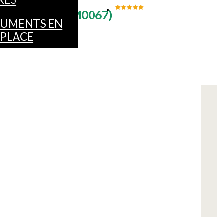
TURE
(
LPM01 - M0067
)
UMENTS EN
 PLACE