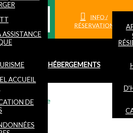
RGER
S HAUTES-
INFO /
TT
RÉSERVATION
A
À ASSISTANCE
QUE
RÉS
URISME
HÉBERGEMENTS
EL ACCUEIL
O
D'
- Sauna & nature
CATION DE
S
C
NDONNÉES
RES