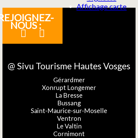
Affichage carte
REJOIGNEZ-
NOUS :
@ Sivu Tourisme Hautes Vosges
Gérardmer
Xonrupt Longemer
La Bresse
Bussang
Saint-Maurice-sur-Moselle
Ventron
Le Valtin
Cornimont