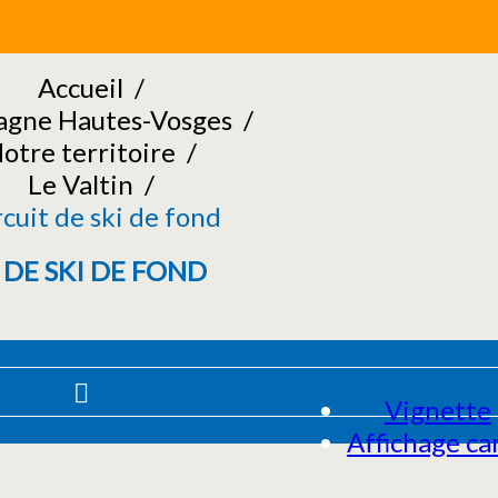
Accueil
/
gne Hautes-Vosges
/
otre territoire
/
Le Valtin
/
rcuit de ski de fond
 DE SKI DE FOND
Vignette
Affichage ca