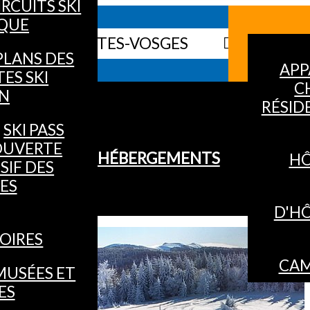
IRCUITS SKI
QUE
 WEB DES HAUTES-VOSGES
INFO
PLANS DES
APP
TES SKI
C
IN
RÉSID
SKI PASS
OUVERTE
HÉBERGEMENTS
HÔ
SIF DES
ES
D'H
OIRES
CAM
MUSÉES ET
ES