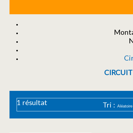
Monta
N
Ci
CIRCUIT
1
résultat
Tri :