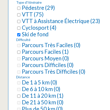
Type d'Itinéraire
Pédestre
(
29
)
VTT
(
75
)
VTT à Assistance Électrique
(
23
)
Cyclosport
(
4
)
Ski de fond
Difficulté
Parcours Très Faciles
(
0
)
Parcours Faciles
(
1
)
Parcours Moyen
(
0
)
Parcours Difficiles
(
0
)
Parcours Très Difficiles
(
0
)
Distance
De 1 à 5 km
(
0
)
De 6 à 10 km
(
0
)
De 11 à 20 km
(
1
)
De 21 à 50 km
(
0
)
Plus de 50 km
(
0
)