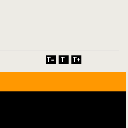
T=
T-
T+