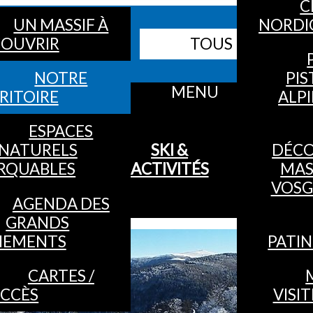
C
UN MASSIF À
NORDI
Webcams
OUVRIR
TOUS LES SITES
Bulletin neige
NOTRE
PIS
MENU
RITOIRE
ALP
ESPACES
NATURELS
SKI &
DÉC
RQUABLES
ACTIVITÉS
MAS
VOSG
AGENDA DES
GRANDS
NEMENTS
PATIN
CARTES /
CCÈS
VISIT