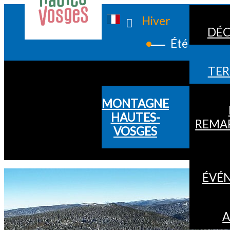
Hiver
DÉC
Été
TER
MONTAGNE
HAUTES-
REMA
VOSGES
ÉVÉ
A